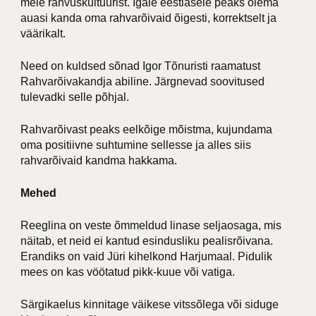
meie rahvuskultuurist. Igale eestlasele peaks olema
auasi kanda oma rahvarõivaid õigesti, korrektselt ja
väärikalt.
Need on kuldsed sõnad Igor Tõnuristi raamatust
Rahvarõivakandja abiline. Järgnevad soovitused
tulevadki selle põhjal.
Rahvarõivast peaks eelkõige mõistma, kujundama
oma positiivne suhtumine sellesse ja alles siis
rahvarõivaid kandma hakkama.
Mehed
Reeglina on veste õmmeldud linase seljaosaga, mis
näitab, et neid ei kantud esindusliku pealisrõivana.
Erandiks on vaid Jüri kihelkond Harjumaal. Pidulik
mees on kas vöötatud pikk-kuue või vatiga.
Särgikaelus kinnitage väikese vitssõlega või siduge