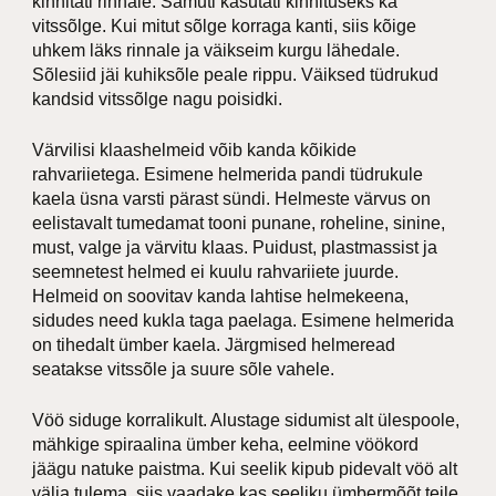
kinnitati rinnale. Samuti kasutati kinnituseks ka
vitssõlge. Kui mitut sõlge korraga kanti, siis kõige
uhkem läks rinnale ja väikseim kurgu lähedale.
Sõlesiid jäi kuhiksõle peale rippu. Väiksed tüdrukud
kandsid vitssõlge nagu poisidki.
Värvilisi klaashelmeid võib kanda kõikide
rahvariietega. Esimene helmerida pandi tüdrukule
kaela üsna varsti pärast sündi. Helmeste värvus on
eelistavalt tumedamat tooni punane, roheline, sinine,
must, valge ja värvitu klaas. Puidust, plastmassist ja
seemnetest helmed ei kuulu rahvariiete juurde.
Helmeid on soovitav kanda lahtise helmekeena,
sidudes need kukla taga paelaga. Esimene helmerida
on tihedalt ümber kaela. Järgmised helmeread
seatakse vitssõle ja suure sõle vahele.
Vöö siduge korralikult. Alustage sidumist alt ülespoole,
mähkige spiraalina ümber keha, eelmine vöökord
jäägu natuke paistma. Kui seelik kipub pidevalt vöö alt
välja tulema, siis vaadake kas seeliku ümbermõõt teile