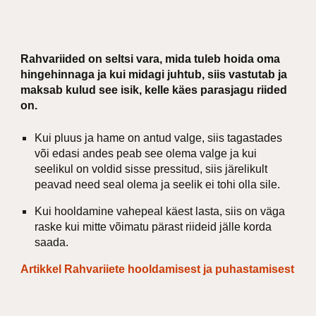
Rahvariided on seltsi vara, mida tuleb hoida oma
hingehinnaga ja kui midagi juhtub, siis vastutab ja
maksab kulud see isik, kelle käes parasjagu riided
on.
Kui pluus ja hame on antud valge, siis tagastades
või edasi andes peab see olema valge ja kui
seelikul on voldid sisse pressitud, siis järelikult
peavad need seal olema ja seelik ei tohi olla sile.
Kui hooldamine vahepeal käest lasta, siis on väga
raske kui mitte võimatu pärast riideid jälle korda
saada.
Artikkel Rahvariiete hooldamisest ja puhastamisest