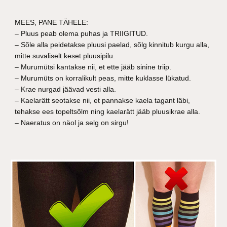
MEES, PANE TÄHELE:
– Pluus peab olema puhas ja TRIIGITUD.
– Sõle alla peidetakse pluusi paelad, sõlg kinnitub kurgu alla,
mitte suvaliselt keset pluusipilu.
– Murumütsi kantakse nii, et ette jääb sinine triip.
– Murumüts on korralikult peas, mitte kuklasse lükatud.
– Krae nurgad jäävad vesti alla.
– Kaelarätt seotakse nii, et pannakse kaela tagant läbi,
tehakse ees topeltsõlm ning kaelarätt jääb pluusikrae alla.
– Naeratus on näol ja selg on sirgu!