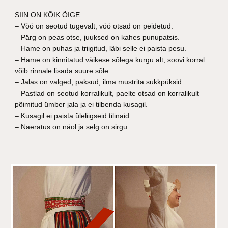
SIIN ON KÕIK ÕIGE:
– Vöö on seotud tugevalt, vöö otsad on peidetud.
– Pärg on peas otse, juuksed on kahes punupatsis.
– Hame on puhas ja triigitud, läbi selle ei paista pesu.
– Hame on kinnitatud väikese sõlega kurgu alt, soovi korral
võib rinnale lisada suure sõle.
– Jalas on valged, paksud, ilma mustrita sukkpüksid.
– Pastlad on seotud korralikult, paelte otsad on korralikult
põimitud ümber jala ja ei tilbenda kusagil.
– Kusagil ei paista üleliigseid tilinaid.
– Naeratus on näol ja selg on sirgu.