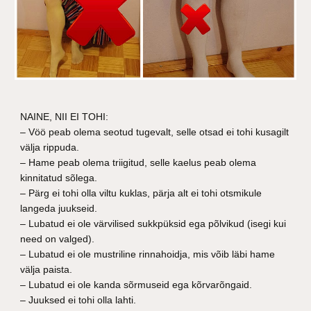
NAINE, NII EI TOHI:
– Vöö peab olema seotud tugevalt, selle otsad ei tohi kusagilt
välja rippuda.
– Hame peab olema triigitud, selle kaelus peab olema
kinnitatud sõlega.
– Pärg ei tohi olla viltu kuklas, pärja alt ei tohi otsmikule
langeda juukseid.
– Lubatud ei ole värvilised sukkpüksid ega põlvikud (isegi kui
need on valged).
– Lubatud ei ole mustriline rinnahoidja, mis võib läbi hame
välja paista.
– Lubatud ei ole kanda sõrmuseid ega kõrvarõngaid.
– Juuksed ei tohi olla lahti.