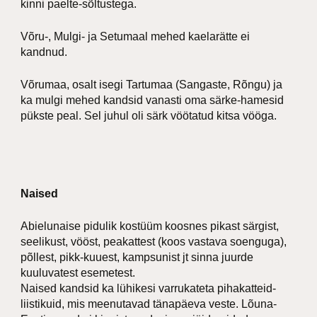
kinni paelte-sõltustega.
Võru-, Mulgi- ja Setumaal mehed kaelarätte ei
kandnud.
Võrumaa, osalt isegi Tartumaa (Sangaste, Rõngu) ja
ka mulgi mehed kandsid vanasti oma särke-hamesid
pükste peal. Sel juhul oli särk vöötatud kitsa vööga.
Naised
Abielunaise pidulik kostüüm koosnes pikast särgist,
seelikust, vööst, peakattest (koos vastava soenguga),
põllest, pikk-kuuest, kampsunist jt sinna juurde
kuuluvatest esemetest.
Naised kandsid ka lühikesi varrukateta pihakatteid-
liistikuid, mis meenutavad tänapäeva veste. Lõuna-