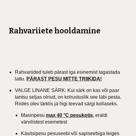
Rahvariiete hooldamine
Rahvariided tuleb pärast iga esinemist tagastada
lattu.
PÄRAST PESU MITTE TRIIKIDA!
VALGE LINANE SÄRK: Kui särk on kas või paar
tantsu seljas olnud, on kohustuslik see läbi pesta.
Riides olev tärklis ja higi teevad särgi kollaseks.
Masinpesu
max 40 °C pesukotis
, eraldi
värvilistest esemetest
Käsitsipesu pesuseebi või sapiseebiga leiges