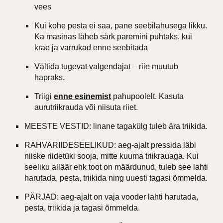
vees
Kui kohe pesta ei saa, pane seebilahusega likku.
Ka masinas läheb särk paremini puhtaks, kui
krae ja varrukad enne seebitada
Vältida tugevat valgendajat – riie muutub
hapraks.
Triigi
enne esinemist
pahupoolelt. Kasuta
aurutriikrauda või niisuta riiet.
MEESTE VESTID: linane tagakülg tuleb ära triikida.
RAHVARIIDESEELIKUD: aeg-ajalt pressida läbi
niiske riidetüki sooja, mitte kuuma triikrauaga. Kui
seeliku alläär ehk toot on määrdunud, tuleb see lahti
harutada, pesta, triikida ning uuesti tagasi õmmelda.
PÄRJAD: aeg-ajalt on vaja vooder lahti harutada,
pesta, triikida ja tagasi õmmelda.