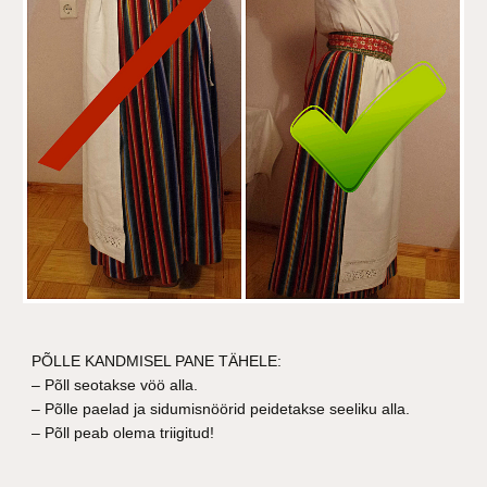
PÕLLE KANDMISEL PANE TÄHELE:
– Põll seotakse vöö alla.
– Põlle paelad ja sidumisnöörid peidetakse seeliku alla.
– Põll peab olema triigitud!