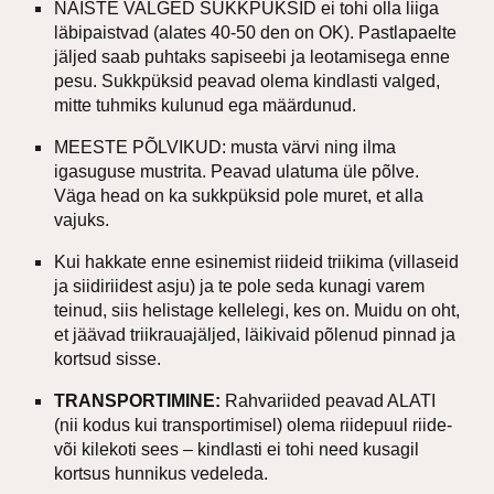
NAISTE VALGED SUKKPÜKSID ei tohi olla liiga
läbipaistvad (alates 40-50 den on OK). Pastlapaelte
jäljed saab puhtaks sapiseebi ja leotamisega enne
pesu. Sukkpüksid peavad olema kindlasti valged,
mitte tuhmiks kulunud ega määrdunud.
MEESTE PÕLVIKUD: musta värvi ning ilma
igasuguse mustrita. Peavad ulatuma üle põlve.
Väga head on ka sukkpüksid pole muret, et alla
vajuks.
Kui hakkate enne esinemist riideid triikima (villaseid
ja siidiriidest asju) ja te pole seda kunagi varem
teinud, siis helistage kellelegi, kes on. Muidu on oht,
et jäävad triikrauajäljed, läikivaid põlenud pinnad ja
kortsud sisse.
TRANSPORTIMINE:
Rahvariided peavad ALATI
(nii kodus kui transportimisel) olema riidepuul riide-
või kilekoti sees – kindlasti ei tohi need kusagil
kortsus hunnikus vedeleda.