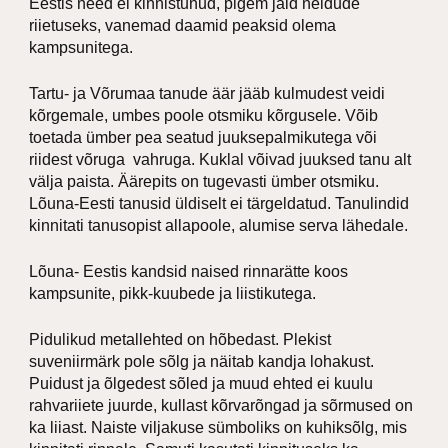
Eestis need ei kinnistunud, pigem jäid neidude
riietuseks, vanemad daamid peaksid olema
kampsunitega.
Tartu- ja Võrumaa tanude äär jääb kulmudest veidi
kõrgemale, umbes poole otsmiku kõrgusele. Võib
toetada ümber pea seatud juuksepalmikutega või
riidest võruga  vahruga. Kuklal võivad juuksed tanu alt
välja paista. Äärepits on tugevasti ümber otsmiku.
Lõuna-Eesti tanusid üldiselt ei tärgeldatud. Tanulindid
kinnitati tanusopist allapoole, alumise serva lähedale.
Lõuna- Eestis kandsid naised rinnarätte koos
kampsunite, pikk-kuubede ja liistikutega.
Pidulikud metallehted on hõbedast. Plekist
suveniirmärk pole sõlg ja näitab kandja lohakust.
Puidust ja õlgedest sõled ja muud ehted ei kuulu
rahvariiete juurde, kullast kõrvarõngad ja sõrmused on
ka liiast. Naiste viljakuse sümboliks on kuhiksõlg, mis