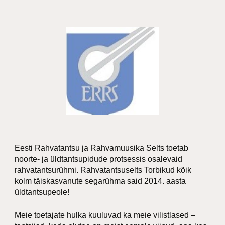
Eesti Rahvatantsu ja Rahvamuusika Selts toetab
noorte- ja üldtantsupidude protsessis osalevaid
rahvatantsurühmi. Rahvatantsuselts Torbikud kõik
kolm täiskasvanute segarühma said 2014. aasta
üldtantsupeole!
Meie toetajate hulka kuuluvad ka meie vilistlased –